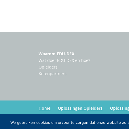
Waarom EDU-DEX
Wat doet EDU-DEX en hoe?
Opleiders
Ketenpartners
Home
Oplossingen Opleiders
Oplossin
We gebruiken cookies om ervoor te zorgen dat onze website zo so
Copyright:
Edu-Dex
| Credits:
Inmedia