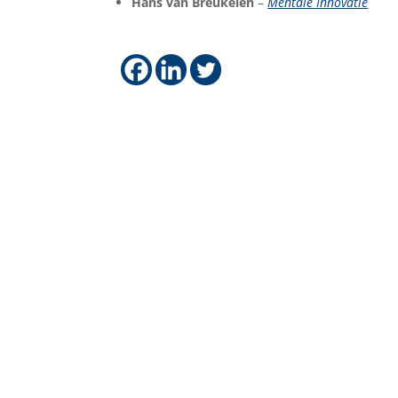
Hans van Breukelen
–
Mentale Innovatie