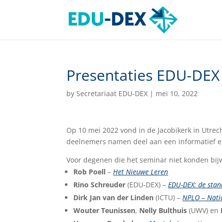
Presentaties EDU-DEX
by
Secretariaat EDU-DEX
|
mei 10, 2022
Op 10 mei 2022 vond in de Jacobikerk in Utrec
deelnemers namen deel aan een informatief 
Voor degenen die het seminar niet konden bijwo
Rob Poell
–
Het Nieuwe Leren
Rino Schreuder
(EDU-DEX) –
EDU-DEX: de stan
Dirk Jan van der Linden
(ICTU) –
NPLO – Nati
Wouter Teunissen
,
Nelly Bulthuis
(UWV) en