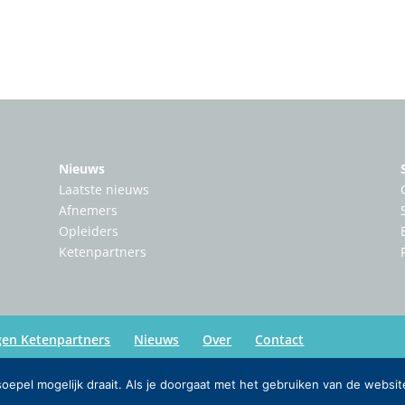
Nieuws
Laatste nieuws
Afnemers
Opleiders
Ketenpartners
gen Ketenpartners
Nieuws
Over
Contact
epel mogelijk draait. Als je doorgaat met het gebruiken van de websit