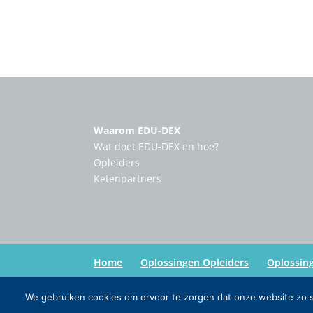
Waarom EDU-DEX
Wat doet EDU-DEX en hoe?
Opleiders
Ketenpartners
Home
Oplossingen Opleiders
Oplossin
We gebruiken cookies om ervoor te zorgen dat onze website zo so
Copyright:
Edu-Dex
| Credits:
Inmedia