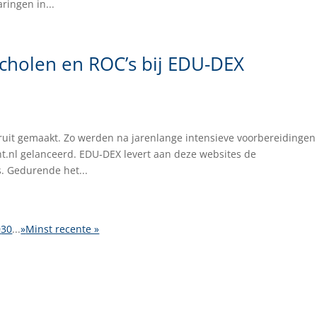
ingen in...
scholen en ROC’s bij EDU-DEX
oruit gemaakt. Zo werden na jarenlange intensieve voorbereidingen
ht.nl gelanceerd. EDU-DEX levert aan deze websites de
 Gedurende het...
0
30
...
»
Minst recente »