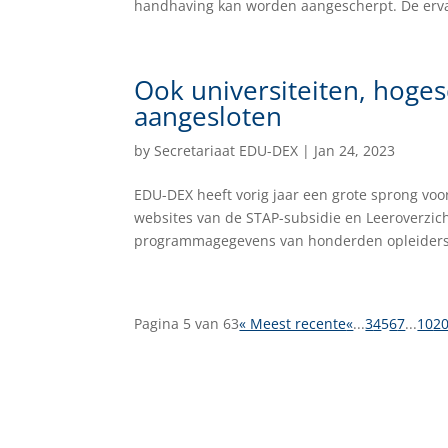
handhaving kan worden aangescherpt. De ervar
Ook universiteiten, hoge
aangesloten
by
Secretariaat EDU-DEX
|
Jan 24, 2023
EDU-DEX heeft vorig jaar een grote sprong vo
websites van de STAP-subsidie en Leeroverzic
programmagegevens van honderden opleiders.
Pagina 5 van 63
« Meest recente
«
...
3
4
5
6
7
...
10
2