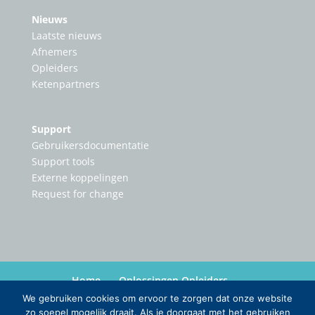
Nieuws
Laatste nieuws
Afnemers
Opleiders
Ketenpartners
Support
Gebruikersdocumentatie
Support tools
Externe koppelingen
Request for change
Home
Oplossingen Opleiders
Oplossingen Ketenpartners
Nieuws
Over
We gebruiken cookies om ervoor te zorgen dat onze website
Contact
zo soepel mogelijk draait. Als je doorgaat met het gebruiken