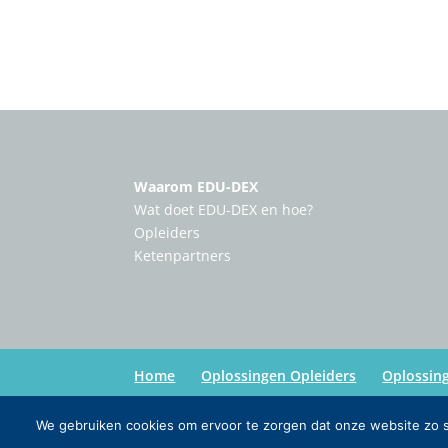
Waarom EDU-DEX
Wat doet EDU-DEX en hoe?
Opleiders
Ketenpartners
Home
Oplossingen Opleiders
Oplossin
We gebruiken cookies om ervoor te zorgen dat onze website zo so
Copyright:
Edu-Dex
| Credits:
Inmedia