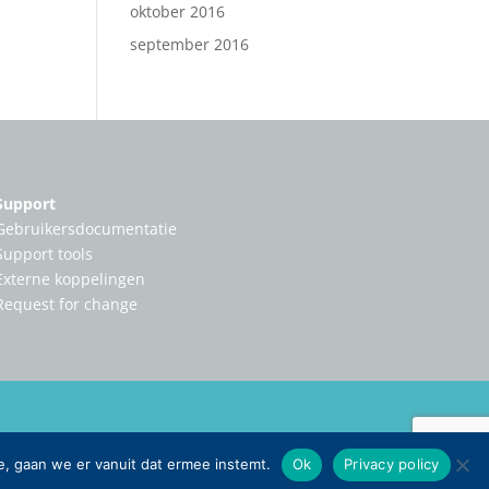
oktober 2016
september 2016
Support
Gebruikersdocumentatie
Support tools
Externe koppelingen
Request for change
e, gaan we er vanuit dat ermee instemt.
Ok
Privacy policy