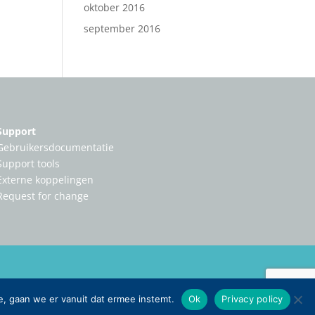
oktober 2016
september 2016
Support
Gebruikersdocumentatie
Support tools
Externe koppelingen
Request for change
e, gaan we er vanuit dat ermee instemt.
Ok
Privacy policy