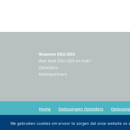
Waarom EDU-DEX
Wat doet EDU-DEX en hoe?
Opleiders
Ketenpartners
Home
Oplossingen Opleiders
Oplossin
We gebruiken cookies om ervoor te zorgen dat onze website zo so
Copyright:
Edu-Dex
| Credits:
Inmedia