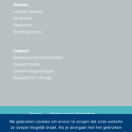
Nieuws
Laatste nieuws
Afnemers
Opleiders
Ketenpartners
Support
Gebruikersdocumentatie
Support tools
Externe koppelingen
Request for change
Home
Oplossingen Opleiders
Oplossingen Ketenpartners
Nieuws
Over
We gebruiken cookies om ervoor te zorgen dat onze website
Contact
zo soepel mogelijk draait. Als je doorgaat met het gebruiken