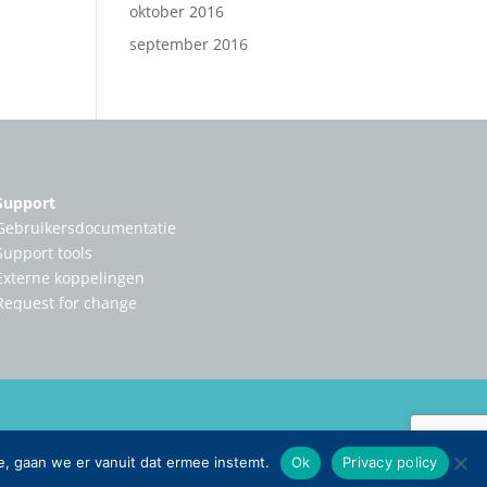
oktober 2016
september 2016
Support
Gebruikersdocumentatie
Support tools
Externe koppelingen
Request for change
e, gaan we er vanuit dat ermee instemt.
Ok
Privacy policy