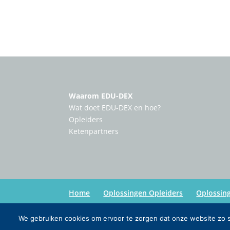
Waarom EDU-DEX
Wat doet EDU-DEX en hoe?
Opleiders
Ketenpartners
Home
Oplossingen Opleiders
Oplossin
We gebruiken cookies om ervoor te zorgen dat onze website zo so
Copyright:
Edu-Dex
| Credits:
Inmedia