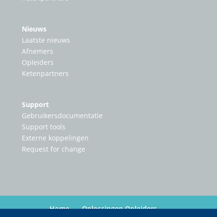
Nieuws
Laatste nieuws
Afnemers
Opleiders
Ketenpartners
Support
Gebruikersdocumentatie
Support tools
Externe koppelingen
Request for change
Home
Oplossingen Opleiders