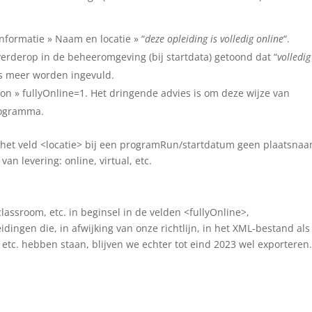
informatie » Naam en locatie » “
deze opleiding is volledig online
“.
verderop in de beheeromgeving (bij startdata) getoond dat “
volledig
rs meer worden ingevuld.
ion » fullyOnline=1. Het dringende advies is om deze wijze van
programma.
 het veld <locatie> bij een programRun/startdatum geen plaatsna
an levering: online, virtual, etc.
l classroom, etc. in beginsel in de velden <fullyOnline>,
ingen die, in afwijking van onze richtlijn, in het XML-bestand als
 etc. hebben staan, blijven we echter tot eind 2023 wel exporteren