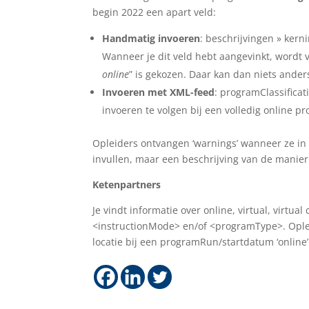
begin 2022 een apart veld:
Handmatig invoeren
: beschrijvingen » kern
Wanneer je dit veld hebt aangevinkt, wordt 
online
” is gekozen. Daar kan dan niets ande
Invoeren met XML-feed
: programClassificat
invoeren te volgen bij een volledig online 
Opleiders ontvangen ‘warnings’ wanneer ze in
invullen, maar een beschrijving van de manier v
Ketenpartners
Je vindt informatie over online, virtual, virtua
<instructionMode> en/of <programType>. Opleid
locatie bij een programRun/startdatum ‘online’