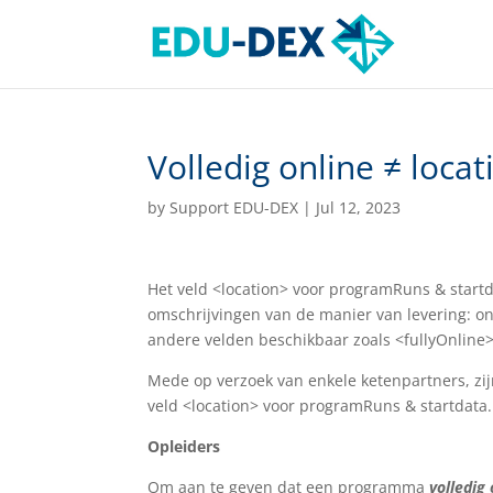
Volledig online ≠ locat
by
Support EDU-DEX
|
Jul 12, 2023
Het veld <location> voor programRuns & start
omschrijvingen van de manier van levering: onli
andere velden beschikbaar zoals <fullyOnline
Mede op verzoek van enkele ketenpartners, zijn
veld <location> voor programRuns & startdata.
Opleiders
Om aan te geven dat een programma
volledig 