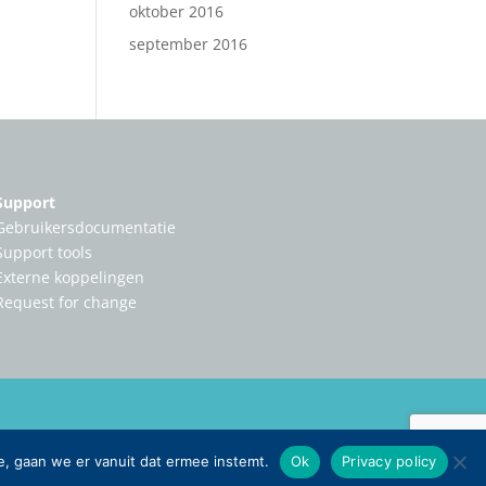
oktober 2016
september 2016
Support
Gebruikersdocumentatie
Support tools
Externe koppelingen
Request for change
e, gaan we er vanuit dat ermee instemt.
Ok
Privacy policy