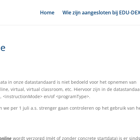
Home
Wie zijn aangesloten bij EDU-DE
ie
data in onze datastandaard is niet bedoeld voor het opnemen van
ne, virtual, virtual classroom, etc. Hiervoor zijn in de datastanda
>, <instructionMode> en/of <programType>.
 we per 1 juli a.s. strenger gaan controleren op het gebruik van h
online
wordt verzorgd (mèt of zonder concrete startdata) is er sind