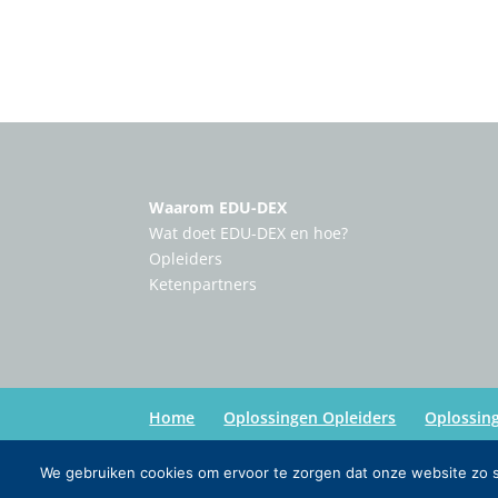
Waarom EDU-DEX
Wat doet EDU-DEX en hoe?
Opleiders
Ketenpartners
Home
Oplossingen Opleiders
Oplossin
We gebruiken cookies om ervoor te zorgen dat onze website zo so
Copyright:
Edu-Dex
| Credits:
Inmedia