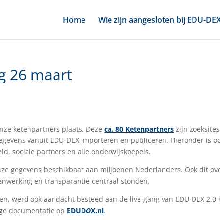
Home
Wie zijn aangesloten bij EDU-DE
g 26 maart
onze ketenpartners plaats. Deze
ca. 80 Ketenpartners
zijn zoeksites
gegevens vanuit EDU-DEX importeren en publiceren. Hieronder is o
id, sociale partners en alle onderwijskoepels.
onze gegevens beschikbaar aan miljoenen Nederlanders. Ook dit ov
nwerking en transparantie centraal stonden.
en, werd ook aandacht besteed aan de live-gang van EDU-DEX 2.0 
dige documentatie op
EDUD
O
X.nl
.