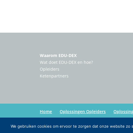
Waarom EDU-DEX
Wat doet EDU-DEX en hoe?
Opleiders
Ketenpartners
Home
Oplossingen Opleiders
Oplossin
We gebruiken cookies om ervoor te zorgen dat onze website zo so
Copyright:
Edu-Dex
| Credits:
Inmedia