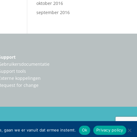
oktober 2016
september 2016
Support
Gebruikersdocumentatie
Support tools
Externe koppelingen
Request for change
e, gaan we er vanuit dat ermee instemt.
Ok
Privacy policy