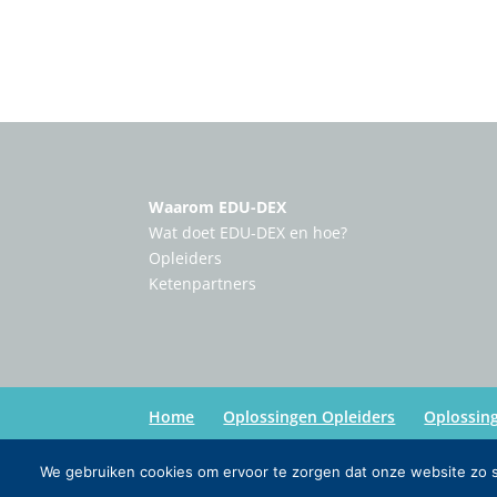
Waarom EDU-DEX
Wat doet EDU-DEX en hoe?
Opleiders
Ketenpartners
Home
Oplossingen Opleiders
Oplossin
We gebruiken cookies om ervoor te zorgen dat onze website zo so
Copyright:
Edu-Dex
| Credits:
Inmedia