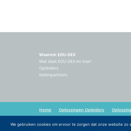
Waarom EDU-DEX
Wat doet EDU-DEX en hoe?
Opleiders
Ketenpartners
Home
Oplossingen Opleiders
Oplossin
We gebruiken cookies om ervoor te zorgen dat onze website zo so
Copyright:
Edu-Dex
| Credits:
Inmedia