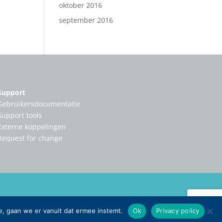
oktober 2016
september 2016
Support
Gebruikersdocumentatie
Support tools
Externe koppelingen
Request for change
e, gaan we er vanuit dat ermee instemt.
Ok
Privacy policy