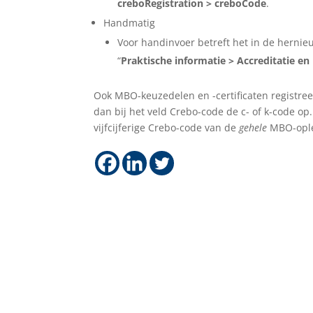
creboRegistration > creboCode
.
Handmatig
Voor handinvoer betreft het in de hernieu
“
Praktische informatie > Accreditatie e
Ook MBO-keuzedelen en -certificaten registreer
dan bij het veld Crebo-code de c- of k-code op
vijfcijferige Crebo-code van de
gehele
MBO-ople