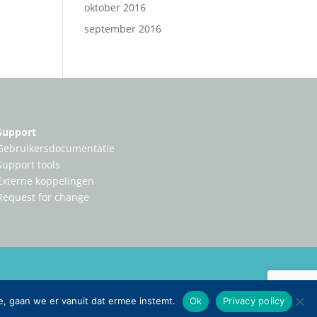
oktober 2016
september 2016
Support
Gebruikersdocumentatie
Support tools
Externe koppelingen
Request for change
e, gaan we er vanuit dat ermee instemt.
Ok
Privacy policy