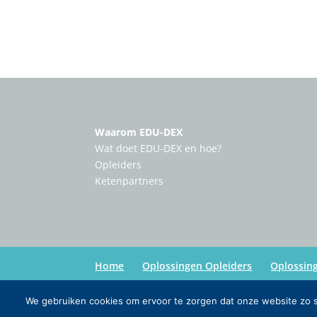
Waarom EDU-DEX
Wat doet EDU-DEX en hoe?
Opleiders
Ketenpartners
Home
Oplossingen Opleiders
Oplossin
We gebruiken cookies om ervoor te zorgen dat onze website zo so
Copyright:
Edu-Dex
| Credits:
Inmedia