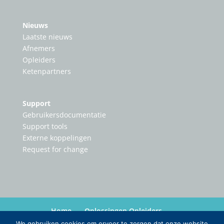
Nieuws
Laatste nieuws
Afnemers
Opleiders
Ketenpartners
Support
Gebruikersdocumentatie
Support tools
Externe koppelingen
Request for change
Home
Oplossingen Opleiders
Oplossingen Ketenpartners
Nieuws
Over
We gebruiken cookies om ervoor te zorgen dat onze website