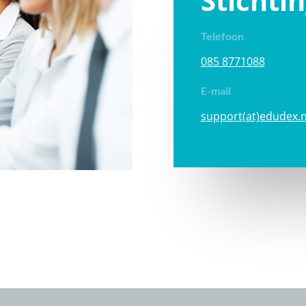
Stichti
Telefoon
085 8771088
E-mail
support(at)edudex.n