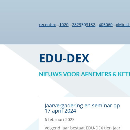
recente
«
...
10
20
...
28
29
30
31
32
...
40
50
60
...
»
Minst
EDU-DEX
NIEUWS VOOR AFNEMERS & KET
Jaarvergadering en seminar op
17 april 2024
6 februari 2023
Volgend jaar bestaat EDU-DEX tien jaar!