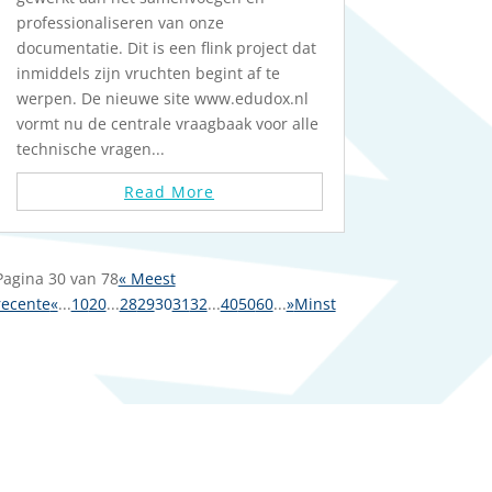
professionaliseren van onze
documentatie. Dit is een flink project dat
inmiddels zijn vruchten begint af te
werpen. De nieuwe site www.edudox.nl
vormt nu de centrale vraagbaak voor alle
technische vragen...
Read More
Pagina 30 van 78
« Meest
recente
«
...
10
20
...
28
29
30
31
32
...
40
50
60
...
»
Minst