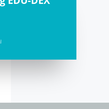
ng EDU-DEX
l