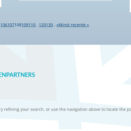
.
106
107
108
109
110
...
120
130
...
»
Minst recente »
ENPARTNERS
 refining your search, or use the navigation above to locate the po