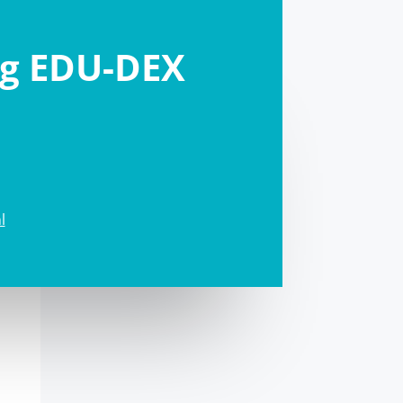
ng EDU-DEX
l