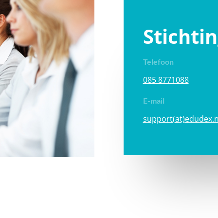
Stichti
Telefoon
085 8771088
E-mail
support(at)edudex.n